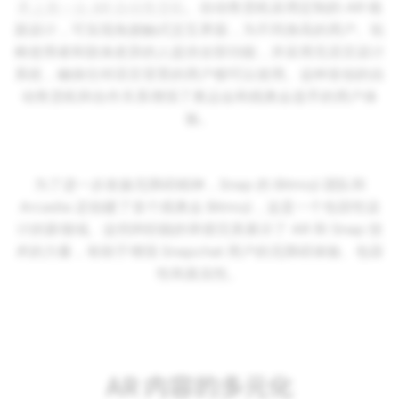
界上第一台 AR 自动售货机
。自动售货机采用定制的 AR 镜
面设计，可实现免接触式交互界面，为不同身高的用户、轮
椅使用者和肢体差异的人提供全部功能，并采用无语言设计
系统，确保任何语言背景的用户都可以使用。这种首创的自
动售货机和合作关系增强了奥运会和残奥会选手的用户体
验。
为了进一步发扬无障碍精神，Snap 的 Bitmoji 团队和
Arcadia 还创建了首个残奥会 Bitmoji，这是一个包容性设
计的新领域。这些跨职能的举措完美展示了 AR 和 Snap 技
术的力量，有助于增强 Snapchat 用户的无障碍体验、包容
性和真实性。
AR 内容的多元化