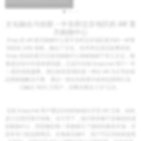
文化融合与创新 - 中东和北非地区的 AR 斋
月购物中心
Snap 的 AR 斋月购物中心是中东和北非地区新兴的一种增
强现实 (AR) 体验，融合了文化、技术和沉浸式故事讲述。
Snap 首创的斋月沉浸式购物中心体验植根于本土文化，随
着该活动今年迎来第四届，已成为当地 Snapchat 用户一年
一度的传统盛事。我们的所采用的是一种以 AR 为主导的多
品牌购物解决方案，通过一体化包装展示各种品牌和行业，
已触达 1600 万用户，总曝光量达 2.57 亿次。
当地 Snapchat 用户通过自拍特效镜头开启 AR 之旅，由此
进入沉浸式斋月体验。在引导下，他们将穿梭于多楼层的虚
拟购物中心，四层楼的每一层都展示了独特的垂直市场，并
设有专门的品牌商店。在每家店铺中，用户可以浏览精选商